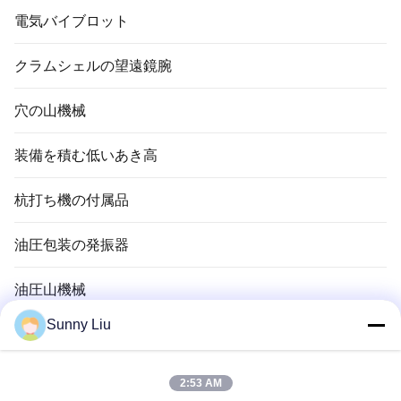
電気バイブロット
クラムシェルの望遠鏡腕
穴の山機械
装備を積む低いあき高
杭打ち機の付属品
油圧包装の発振器
油圧山機械
Sunny Liu
杭打ち基礎機械
マイクロトンネル掘削機
2:53 AM