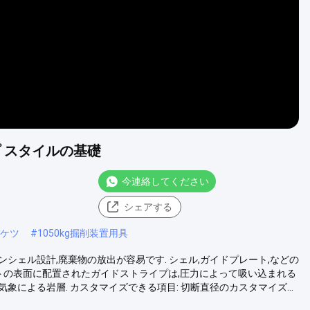
 スタイルの基礎
今連絡してください
シェアする
バケツ
#
1050kg掘削装置用具
ンシェル設計,廃棄物の放出が容易です. シェル,ガイドプレート,などの
ットの表面に配置されたガイドストライプは,圧力によって吸い込まれる
象による岩層. カスタマイズできる項目: 切断直径のカスタマイズ...