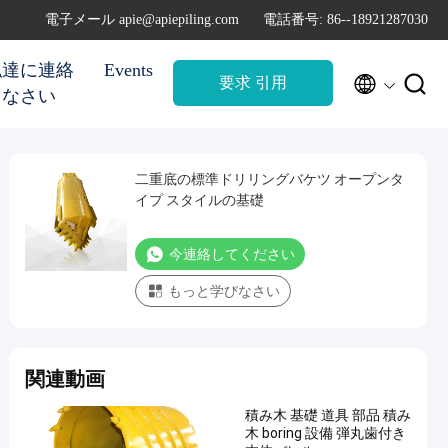
電子メール apie@apiepiling.com
電話番号: 86--18921287030
私達に連絡
Events


要求 引用
しなさい
二重底の標準ドリリングバケツ オープンタ
イプ スタイルの基礎
今連絡してください
もっと学びなさい
関連動画
積み木 基礎 道具 部品 積み
木 boring 設備 弾丸歯付き