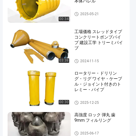
本体バレル
掘削装置用具
2025-05-21
00:34
工場価格 スレッドタイプ
コンクリートポンプパイ
プ 建設工学 トリーミパイ
プ
掘削装置用具
03:38
2024-11-15
ロータリー・ドリリン
グ・リグ ワイヤ・ケーブ
ル・ジョイント付きのト
レミー・パイプ
掘削装置用具
00:30
2025-12-25
高強度 ロック 弾丸 歯
9mm フィルリング
掘削装置用具
2025-06-17