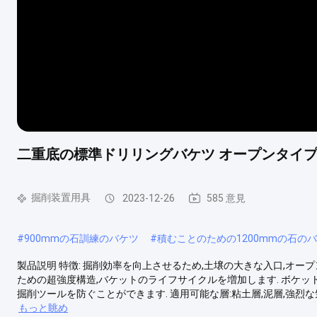
二重底の標準ドリリングバケツ オープンタイプ
掘削装置用具
2023-12-26
585 意見
#
900mmの石訓練のバケツ
#
積むことのための1200mmの石の
製品説明 特徴: 掘削効率を向上させるため,土壌の大きな入口,オープ
ための超強度構造,バケットのライフサイクルを増加します. ボケ
掘削ツールを防ぐことができます. 適用可能な層:粘土層,泥層,強烈な気
もっと眺め