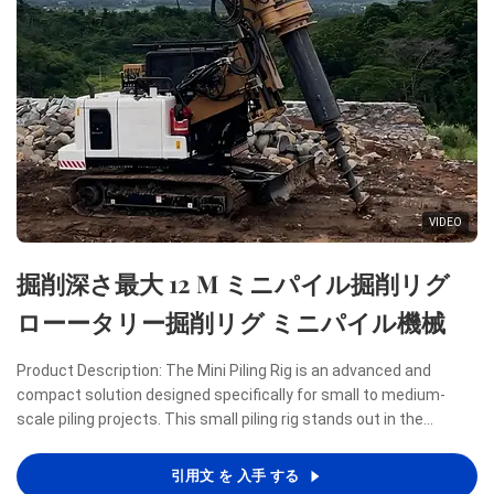
VIDEO
掘削深さ最大 12 M ミニパイル掘削リグ
ローータリー掘削リグ ミニパイル機械
Product Description: The Mini Piling Rig is an advanced and
compact solution designed specifically for small to medium-
scale piling projects. This small piling rig stands out in the
construction industry due to its remarkable combination of
power, efficiency, and portability, making it an ideal ...
引用文 を 入手 する