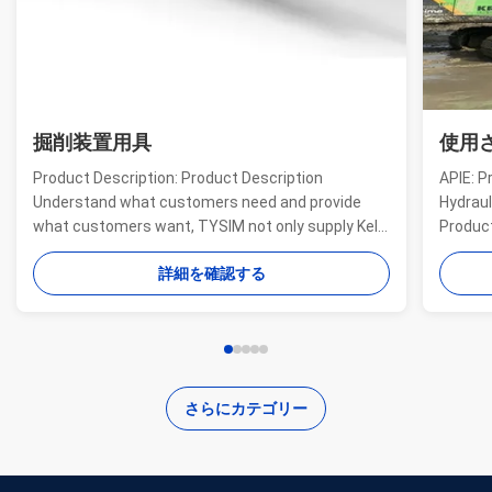
掘削装置用具
使用され
Product Description: Product Description
APIE: Profes
Understand what customers need and provide
Hydraulic Dr
what customers want, TYSIM not only supply Kelly
Product desc
bars for drill rigs of world’s top brands, but also
offer a rang
詳細を確認する
provide one-stop solution for the world foundation
providing mu
construction users. While providing customized
needs of our
quality products, ...
...
さらにカテゴリー