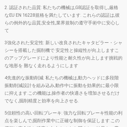
2. 認証された品質: 私たちの機械は,GB認証を取得し,厳格
なEU EN 16228規格を満たしています. これらの認証は,彼
らの例外的な品質,安全性,業界規制の遵守手術中に安心し
て
3強化された安定性: 新しい改良されたキャタピラー・シャ
シーを搭載した掘削機で 安定性と操縦性が向上しますこ
のアップグレードにより性能と耐久性が向上します挑戦的
な地形を 難なく走れるようにします
4先進的な振動削減: 私たちの機械は,動力ヘッドに多段階
振動削減設計を組み込み,動作中に振動を効果的に最小限
に抑えます.この機能は,操作者の快適さを増加させるだけ
でなく,掘削精度と効率を向上させる.
5信頼性の高い回転ブレーキ: 強力な回転ブレーキ性能の利
点を楽しんで,掘削作業中に正確な制御を保証します.この