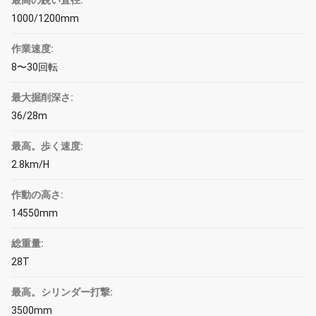
最高の鋭い直径:
1000/1200mm
作業速度:
8〜30回転
最大掘削深さ:
36/28m
最高。歩く速度:
2.8km/H
作動の高さ:
14550mm
総重量:
28T
最高。シリンダー打撃:
3500mm