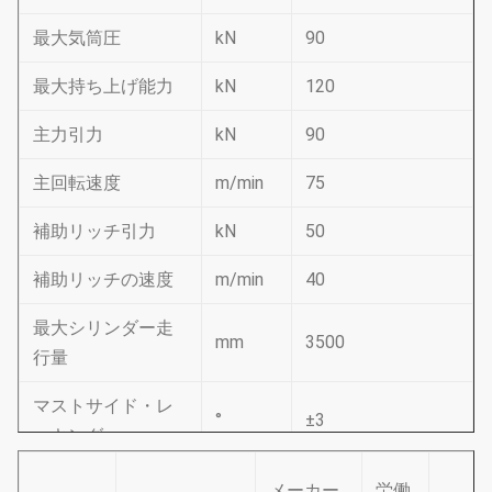
最大気筒圧
kN
90
最大持ち上げ能力
kN
120
主力引力
kN
90
主回転速度
m/min
75
補助リッチ引力
kN
50
補助リッチの速度
m/min
40
最大シリンダー走
mm
3500
行量
マストサイド・レ
°
±
3
ーキング
マストを前へ
°
4
メーカー
労働