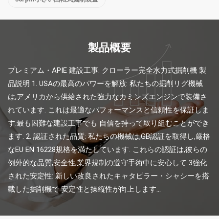
製品概要
プレミアム・APIE 建設工事: クローラー完全水力式掘削機 製
品説明 1. USAの最高のパワーを解放: 私たちの掘削リグ機械
は,アメリカから供給された強力なカミンズエンジンで装備さ
れています. これは最適なパフォーマンスと信頼性を保証しま
す.最も困難な建設工事でも 自信を持って取り組むことができ
ます. 2. 認証された品質: 私たちの機械は,GB認証を取得し,厳格
なEU EN 16228規格を満たしています. これらの認証は,彼らの
例外的な品質,安全性,業界規制の遵守手術中に安心して 3強化
された安定性: 新しい改良されたキャタピラー・シャシーを搭
載した掘削機で 安定性と操縦性が向上します...