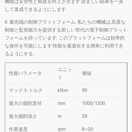
機能は安全性と精度を向上させます.望ましい結果を一貫
して達成できるようにします.
6. 最先端の制御プラットフォーム: 私たちの機械は,高度な
制御と監視能力を提供する新しい世代の電子制御プラット
フォームを誇っています. このプラットフォームは効率的
な操作を可能にします.性能を最適化する簡単に利用でき
るようにする.
ユニッ
性能パラメータ
価値
ト
マックス.トルク
kN.m
90
最大の掘削直径
mm
1000/1200
最大掘削深さ
m
28
作業速度
rpm
8~30