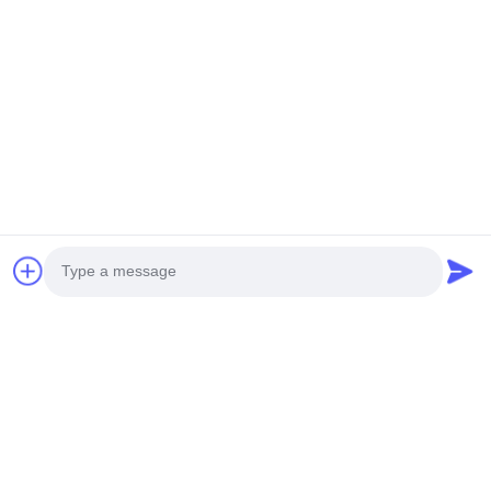
よくある質問
1H について
品質を保証できるのか?
量産前には常に生産前サンプルを採取する.
輸送前には必ず最終検査
2W について
帽子って買える?
ロータリー・ドリリング・リグ 液圧・パイル・ブレイカ
ー クラムシェル・テレスコピック・アーム
Photo
3サービスって?
Video Call
私たちはあなたにプロフェッショナルな技術サポートと良
い販売後のサービスを提供することができます.