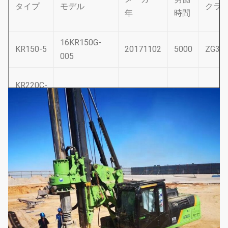
タイプ
モデル
クラ
年
時間
システム圧力
マッパ
35
パイロット圧力
マッパ
3.9
16KR150G-
KR150-5
20171102
5000
ZG32
005
マックス 歩行速度
km/h
2.8
KR220C-
マックス.引力
kN
156
19KR220C012
20191207
1788
CAT3
12
動作高度
mm
14550
動作幅
mm
2600
KR220C-
20KR220C016
20201024
1873
CAT3
16
輸送高度
mm
3480
輸送幅
mm
2600
KR220C-
20KR250C015
202005
1994
CAT3
輸送の長さ
mm
13100
15
総重量
t
28