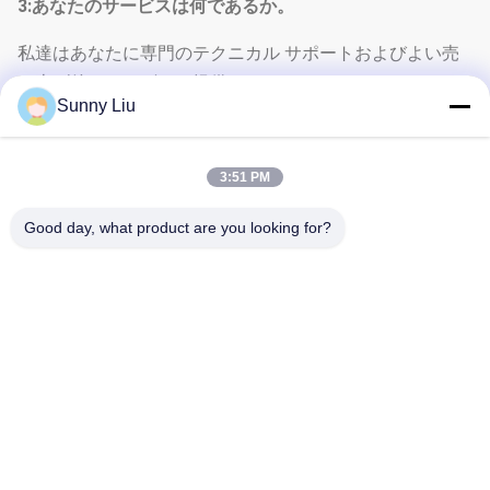
3:あなたのサービスは何であるか。
私達はあなたに専門のテクニカル サポートおよびよい売
り上げ後のサービスを提供してもいい。
Sunny Liu
修正方法はあなた所有された掘削機の異なったモデルそし
て構成に従って異なっている。
変更する前に、構成、機械および油圧接合箇所および他提
3:51 PM
供する必要がある。
Good day, what product are you looking for?
変更する前に、技術仕様を確認する必要がある。
関連製品