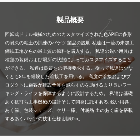
製品概要
回転式ドリル機械のためのカスタマイズされた色APIEの多形
の耐久の粘土の訓練のバケツ 製品の説明 私達は一流の未加工
鋼鉄工場からの最上質の原料を購入する。 私達の鋭い用具は
種類の装備および場所の状態によってカスタマイズすること
ができる。 私達は良質をの溶接要求する、従って私達は少な
くとも8年を経験した溶接工を用いる。 高度の溶接およびプ
ロダクトに顧客が建設予算を減らすのを助けるより長いワー
キング・ライフを保障するように設計するため。 私達は基礎
あく抗打ち工事機械の設計そして開発に託すある: 鋭い用具、
あく歯、包装シリーズ、ケリー棒、付属品 土のあく歯を搭載
するあくバケツの技術仕様 訓練Dia。 ...