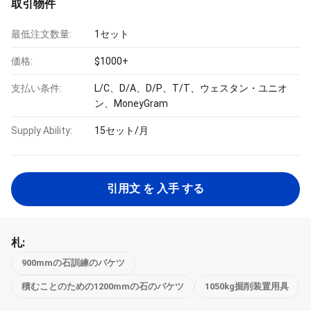
取引物件
最低注文数量:
1セット
価格:
$1000+
支払い条件:
L/C、D/A、D/P、T/T、ウェスタン・ユニオ
ン、MoneyGram
Supply Ability:
15セット/月
引用文 を 入手 する
札:
900mmの石訓練のバケツ
積むことのための1200mmの石のバケツ
1050kg掘削装置用具