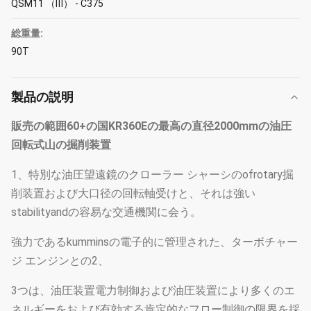
QSM11 （Ⅲ） - C375
総重量:
90T
製品の説明
販売の範囲60+の国KR360Eの最高の直径2000mmの油圧
回転式山の掘削装置
1、特別な油圧望遠鏡のクローラー シャーシのofrotary掘
削装置および大口径の回転軸受けと、それは強い
stabilityandの容易な交通機関に会う。
強力であるkumminsの電子的に管理された、ターボチャー
ジ エンジンとの2、
3つは、油圧装置電力制御および油圧装置により多くのエ
ネルギーをおよび有効する肯定的なフロー制御の限界を採