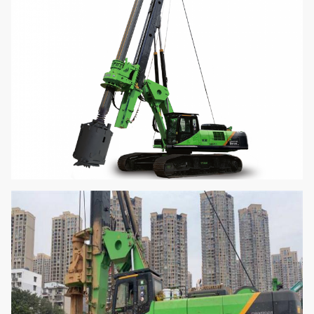
先に掻き集める
ことをマストを
°
5
立てりなさい
後方に掻き集め
ることをマスト
°
90
を立てりなさい
システム圧力
mpa
34.3
試験圧力
mpa
4
最高。歩く速度
km/h
1.5
最高。引き力
kN
560
作動の高さ
mm
22903
作動の幅
mm
4300