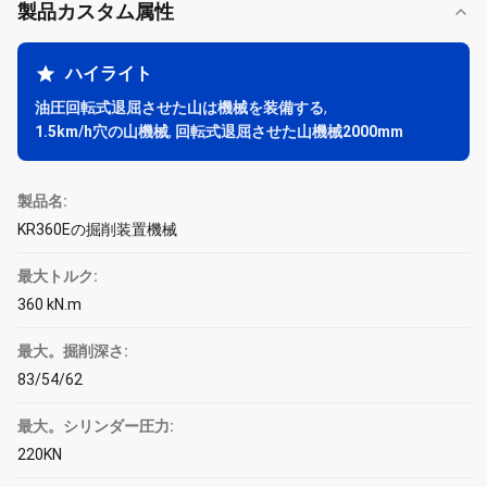
製品カスタム属性
ハイライト
油圧回転式退屈させた山は機械を装備する
,
1.5km/h穴の山機械
,
回転式退屈させた山機械2000mm
製品名:
KR360Eの掘削装置機械
最大トルク:
360 kN.m
最大。掘削深さ:
83/54/62
最大。シリンダー圧力:
220KN