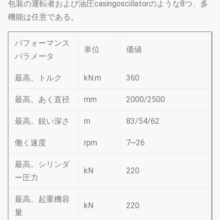
包装の運転者および油圧casingoscillatorのような8つ、多
機能は任意である。
パフォーマンス
単位
価値
パラメータ
最高。トルク
kN.m
360
最高。あく直径
mm
2000/2500
最高。鋭い深さ
m
83/54/62
働く速度
rpm
7~26
最高。シリンダ
kN
220
ー圧力
最高。起重機容
kN
220
量