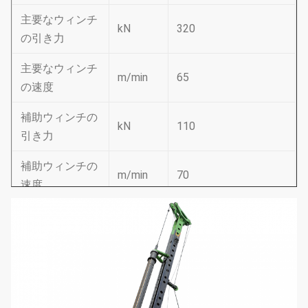
主要なウィンチ
kN
320
の引き力
主要なウィンチ
m/min
65
の速度
補助ウィンチの
kN
110
引き力
補助ウィンチの
m/min
70
速度
最高。シリンダ
mm
6000
ー打撃
マストの側面の
°
±5
掻き集めること