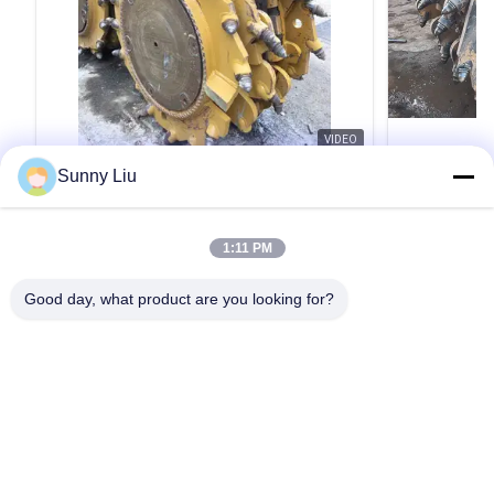
VIDEO
Sunny Liu
Foundation Trench Cutter Drilling Rig
Hydromill 
Reduction Gearbox Hydromill Systems
Cutter Suit
grade Alloy Steel With Precision
And Soil R
Product Description: The Reduction Gearing Box
Product Descr
1:11 PM
Machining Ensuring Accurate and
is a high-performance trench cutter accessory
is a critical 
Excavation
designed to meet the demanding requirements
Foundation Tre
Good day, what product are you looking for?
of modern construction projects, particularly
playing an esse
those involving diaphragm walls and hydromill
precise operat
引用文 を 入手 する
operations. Engineered with precision and built
with high-grad
to last, this product ...
precision ...
家
プロダクト
ビデオ
私達について
工場旅行
品質管理
私達に連絡しなさい
引用を要求しなさい
場合