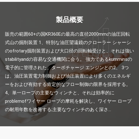
製品概要
販売の範囲60+の国KR360Eの最高の直径2000mmの油圧回転
式山の掘削装置 1、特別な油圧望遠鏡のクローラー シャーシ
のofrotary掘削装置および大口径の回転軸受けと、それは強い
stabilityandの容易な交通機関に会う。 強力であるkumminsの
電子的に管理された、ターボチャージ エンジンとの2、 3つ
は、油圧装置電力制御および油圧装置により多くのエネルギ
ーをおよび有効する肯定的なフロー制御の限界を採用する。 
4、単一ロープの主要なウィンチと、それは効率的に
problemofワイヤー ロープの摩耗を解決し、ワイヤー ロープ
の耐用年数を改善する;主要なウィンチのあく深さ...