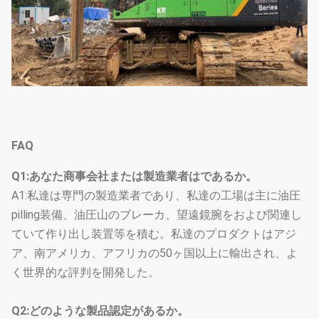
輸送の高さ
mm
3660
輸送の幅
mm
3000
輸送の長さ
mm
16525
総重量
t
90
FAQ
Q1:あなた商事会社または製造業者はであるか。
A1:私達は専門の製造業者であり、私達の工場は主に油圧
pilling装備、油圧山のブレーカ、望遠鏡腕をおよび関連し
ていて作り出し装置等を積む。私達のプロダクトはアジ
ア、南アメリカ、アフリカの50ヶ国以上に輸出され、よ
く世界的な評判を開発した。
Q2:どのような製品認定があるか。