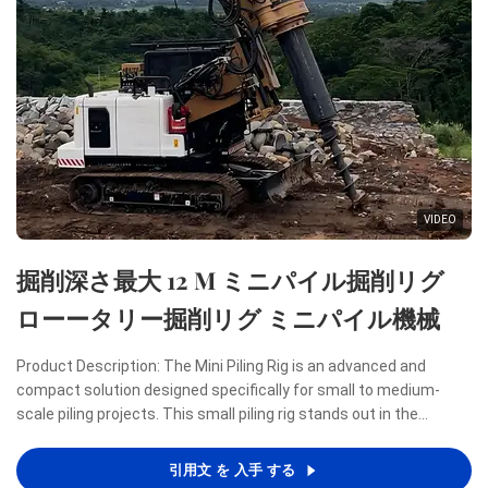
VIDEO
掘削深さ最大 12 M ミニパイル掘削リグ
ローータリー掘削リグ ミニパイル機械
Product Description: The Mini Piling Rig is an advanced and
compact solution designed specifically for small to medium-
scale piling projects. This small piling rig stands out in the
construction industry due to its remarkable combination of
power, efficiency, and portability, making it an ideal ...
引用文 を 入手 する