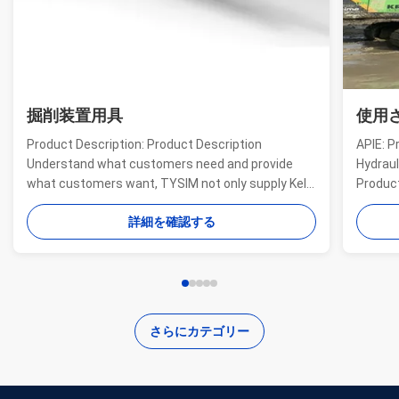
掘削装置用具
使用
Product Description: Product Description
APIE: P
Understand what customers need and provide
Hydraul
what customers want, TYSIM not only supply Kelly
Product
bars for drill rigs of world’s top brands, but also
offer a
詳細を確認する
provide one-stop solution for the world foundation
providi
construction users. While providing customized
needs o
quality products, ...
...
さらにカテゴリー